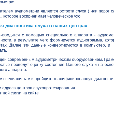
ометрия.
телем аудиометрии является острота слуха ( или порог с
., которое воспринимает человеческое ухо.
ся диагностика слуха в наших центрах
оизводится с помощью специального аппарата - аудиоме
ности, в результате чего формируется аудиограмма, кот
отах. Далее эти данные конвертируются в компьютер, и 
ата.
щен современным аудиометрическим оборудованием. Грам
остью проведут оценку состояния Вашего слуха и на осн
вого аппарата.
м специалистам и пройдите квалифицированную диагностик
и адреса центров слухопротезирования
тной связи на сайте