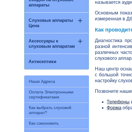
называется ауди
аппараты
Основным показа
измеренная в Дб
Слуховые аппараты
Цена
Как проводит
Диагностика пр
Аксессуары к
слуховым аппаратам
разной интенсив
различных част
слухового аппар
Антисептики
Наш центр осна
с большой точн
настройку слухо
Наши Адреса
Позвоните наши
Оплата Электронными
сертификатами
Телефоны
Как выбрать слуховой
Форма
обра
аппарат?
Как сэкономить