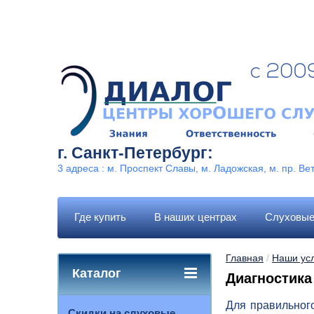
г. Санкт-Петербург:
3 адреса : м. Проспект Славы, м. Ладожская, м. пр. Ве
Где купить
В наших центрах
Слуховые
Главная
 / 
Наши ус
Каталог
Диагностика
Для правильного
Скидки на слуховые